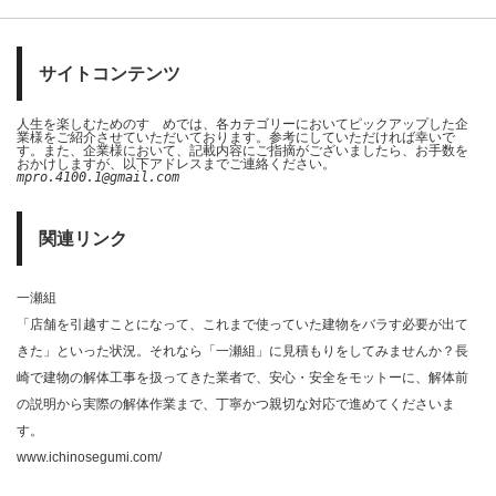
サイトコンテンツ
人生を楽しむためのすゝめでは、各カテゴリーにおいてピックアップした企
業様をご紹介させていただいております。参考にしていただければ幸いで
す。また、企業様において、記載内容にご指摘がございましたら、お手数を
おかけしますが、以下アドレスまでご連絡ください。
mpro.4100.1@gmail.com
関連リンク
一瀬組
「店舗を引越すことになって、これまで使っていた建物をバラす必要が出て
きた」といった状況。それなら「一瀬組」に見積もりをしてみませんか？長
崎で建物の解体工事を扱ってきた業者で、安心・安全をモットーに、解体前
の説明から実際の解体作業まで、丁寧かつ親切な対応で進めてくださいま
す。
www.ichinosegumi.com/